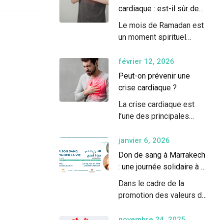
cardiaque : est-il sûr de
jeûner ?
Le mois de Ramadan est
un moment spirituel
important pour…
février 12, 2026
Peut-on prévenir une
crise cardiaque ?
La crise cardiaque est
l’une des principales
causes de mortalité…
janvier 6, 2026
Don de sang à Marrakech
: une journée solidaire à la
Clinique Plaza
Dans le cadre de la
promotion des valeurs de
solidarité…
novembre 24, 2025