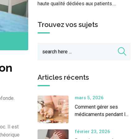
haute qualité dédiées aux patients….
Trouvez vos sujets
ion
Articles récents
mars 5, 2026
ofonde.
Comment gérer ses
médicaments pendant le
Ramadan ?
c. Il est
février 23, 2026
 théorique