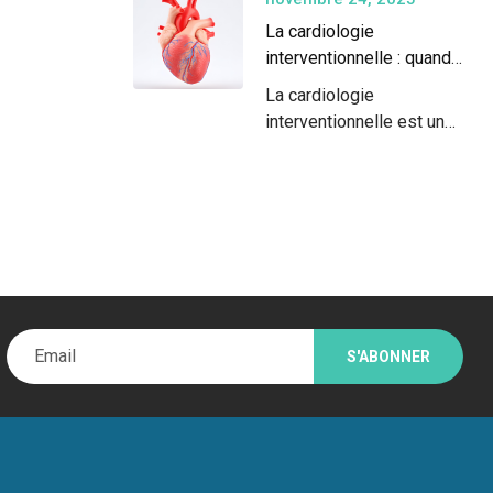
La cardiologie
interventionnelle : quand
le cœur se soigne sans
La cardiologie
chirurgie ouverte
interventionnelle est une
véritable révolution dans
le monde…