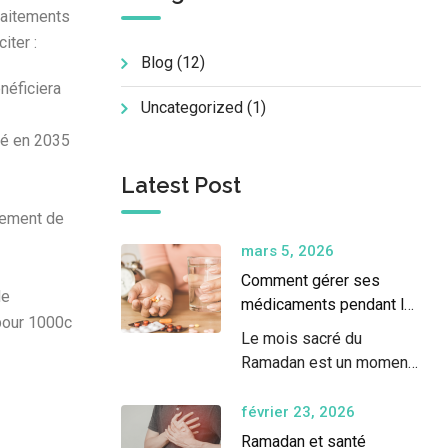
raitements
iter :
Blog
(12)
néficiera
Uncategorized
(1)
té en 2035
Latest Post
brement de
mars 5, 2026
Comment gérer ses
de
médicaments pendant le
 pour 1000c
Ramadan ?
Le mois sacré du
Ramadan est un moment
spirituel important…
février 23, 2026
Ramadan et santé