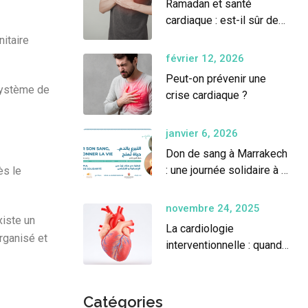
Ramadan et santé
cardiaque : est-il sûr de
jeûner ?
itaire
février 12, 2026
Peut-on prévenir une
 système de
crise cardiaque ?
janvier 6, 2026
Don de sang à Marrakech
: une journée solidaire à la
ès le
Clinique Plaza
novembre 24, 2025
xiste un
La cardiologie
rganisé et
interventionnelle : quand
le cœur se soigne sans
chirurgie ouverte
Catégories